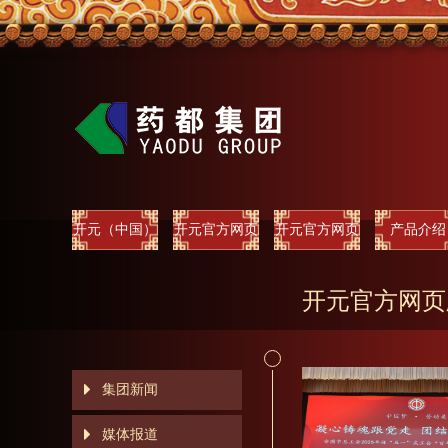
开元（中国）
开元官方网页
开元官方网页
产品介绍
版
版
开元官方网页
集团新闻
媒体报道