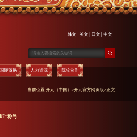
韩文
英文
日文
中文
国际贸易
人力资源
院校合作
当前位置:
开元（中国）
>
开元官方网页版
>
正文
匠”称号