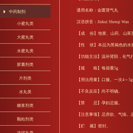
通用名称：金匮肾气丸
中药制剂
汉语拼音：Jinkui Shenqi Wan
小蜜丸类
【成 份】地黄、山药、山茱
大蜜丸类
【性 状】本品为黑褐色的水
水蜜丸类
【功能主治】温补肾阳，化气
胶囊剂类
【规 格】每袋重5g
片剂类
【用法用量】口服。一次4～5g
【不良反应】尚不明确。
水丸类
【禁 忌】孕妇忌服。
糖浆剂类
【注意事项】忌房欲、气恼。
颗粒剂类
【贮 藏】密封。
浓缩丸类