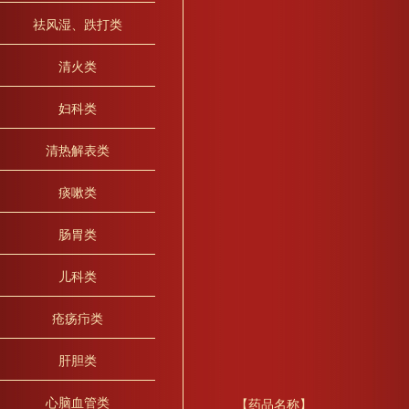
祛风湿、跌打类
清火类
妇科类
清热解表类
痰嗽类
肠胃类
儿科类
疮疡疖类
肝胆类
心脑血管类
【药品名称】