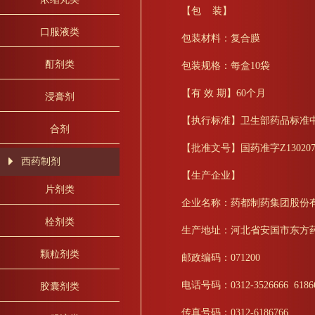
【包 装】
口服液类
包装材料：复合膜
酊剂类
包装规格：每盒10袋
【有 效 期】60个月
浸膏剂
【执行标准】卫生部药品标准中药成
合剂
【批准文号】国药准字Z130207
西药制剂
【生产企业】
片剂类
企业名称：药都制药集团股份
栓剂类
生产地址：河北省安国市东方
颗粒剂类
邮政编码：071200
电话号码：0312-3526666 6186
胶囊剂类
传真号码：0312-6186766