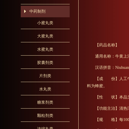
中药制剂
小蜜丸类
大蜜丸类
【药品名称】
水蜜丸类
通用名称：牛黄上
胶囊剂类
汉语拼音：Niuhuang 
片剂类
【成 份】人工牛
料为蜂蜜。
水丸类
【性 状】本品为
糖浆剂类
【功能主治】清热
颗粒剂类
【规 格】每100
浓缩丸类