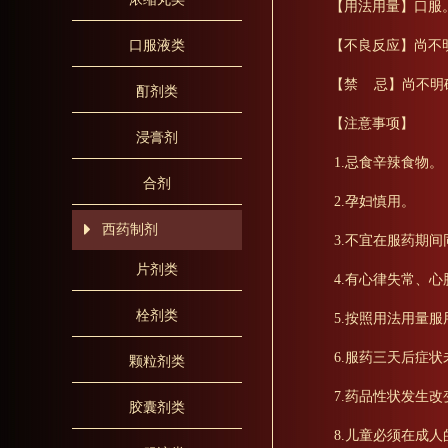
【用法用量】口服。
【不良反应】尚不
口服液类
【禁 忌】尚不明
酊剂类
【注意事项】
浸膏剂
1.忌食辛辣食物。
合剂
2.孕妇慎用。
西药制剂
3.不宜在服药期
片剂类
4.有心律失常、
栓剂类
5.按照用法用量
6.服药三天后症
颗粒剂类
7.药品性状发生
胶囊剂类
8.儿童必须在成