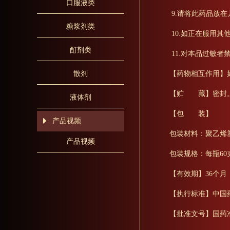
口服液类
9.请将此药品放
糖浆剂类
10.如正在服用
酊剂类
11.对本品过敏者
【药物相互作用】
散剂
【贮 藏】密封
液体剂
【包 装】
产品视频
包装材料：聚乙烯
产品视频
包装规格：每瓶60
【有效期】36个月
【执行标准】中国药
【批准文号】国药准字