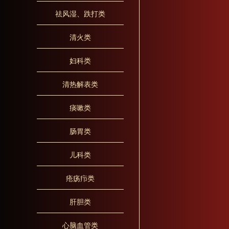
祛风湿、跌打类
清火类
妇科类
清热解表类
痰嗽类
肠胃类
儿科类
疮疡疖类
肝胆类
心脑血管类