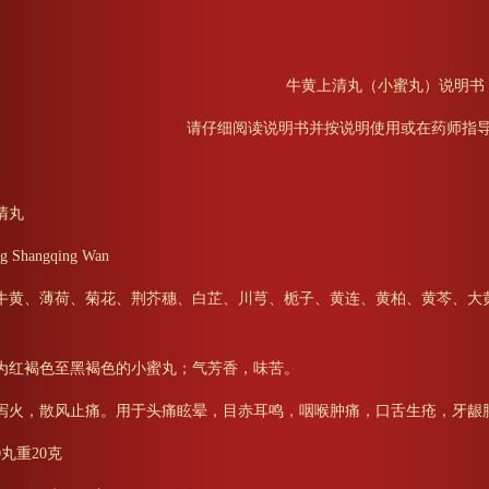
牛黄上清丸（小蜜丸）说明书
请仔细阅读说明书并按说明使用或在药师指
清丸
Shangqing Wan
黄、薄荷、菊花、荆芥穗、白芷、川芎、栀子、黄连、黄柏、黄芩、大
红褐色至黑褐色的小蜜丸；气芳香，味苦。
泻火，散风止痛。用于头痛眩晕，目赤耳鸣，咽喉肿痛，口舌生疮，牙龈
丸重20克