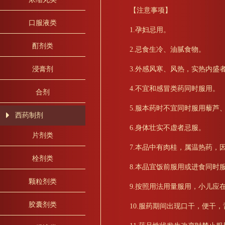
【注意事项】
口服液类
1.孕妇忌用。
酊剂类
2.忌食生冷、油腻食物。
3.外感风寒、风热，实热内盛
浸膏剂
4.不宜和感冒类药同时服用。
合剂
5.服本药时不宜同时服用藜芦
西药制剂
6.身体壮实不虚者忌服。
片剂类
7.本品中有肉桂，属温热药，
栓剂类
8.本品宜饭前服用或进食同时
颗粒剂类
9.按照用法用量服用，小儿应
胶囊剂类
10.服药期间出现口干，便干