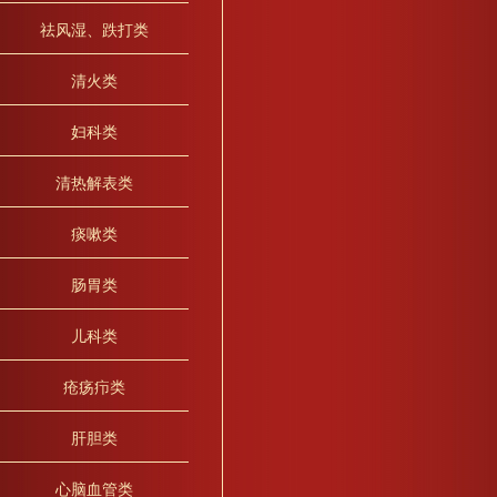
祛风湿、跌打类
清火类
妇科类
清热解表类
痰嗽类
肠胃类
儿科类
疮疡疖类
肝胆类
心脑血管类