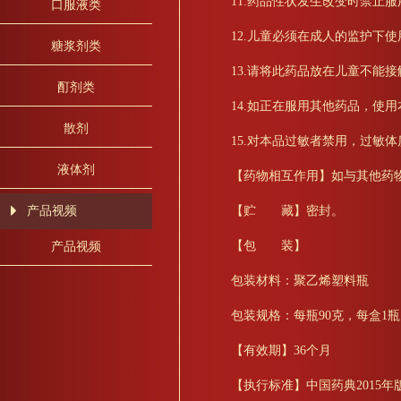
11.药品性状发生改变时禁止服
口服液类
12.儿童必须在成人的监护下使
糖浆剂类
13.请将此药品放在儿童不能
酊剂类
14.如正在服用其他药品，使
散剂
15.对本品过敏者禁用，过敏
液体剂
【药物相互作用】如与其他药
【贮 藏】密封。
产品视频
【包 装】
产品视频
包装材料：聚乙烯塑料瓶
包装规格：每瓶90克，每盒1
【有效期】36个月
【执行标准】中国药典2015年