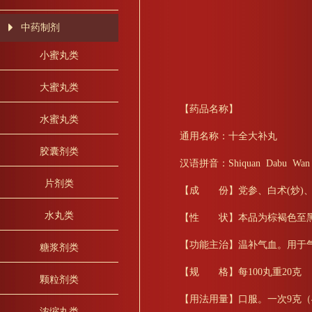
中药制剂
小蜜丸类
大蜜丸类
【药品名称】
水蜜丸类
通用名称：十全大补丸
胶囊剂类
汉语拼音：Shiquan Dabu Wan
片剂类
【成 份】党参、白术(炒)、
水丸类
【性 状】本品为棕褐色至黑
【功能主治】温补气血。用于
糖浆剂类
【规 格】每100丸重20克
颗粒剂类
【用法用量】口服。一次9克（4
浓缩丸类