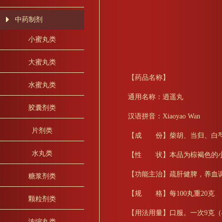
中药制剂
小蜜丸类
大蜜丸类
【药品名称】
水蜜丸类
通用名称：逍遥丸
胶囊剂类
汉语拼音：Xiaoyao Wan
片剂类
【成 份】柴胡、当归、白芍
水丸类
【性 状】本品为棕褐色的
【功能主治】疏肝健脾，养血
糖浆剂类
【规 格】每100丸重20克
颗粒剂类
【用法用量】口服。一次9克（
浓缩丸类