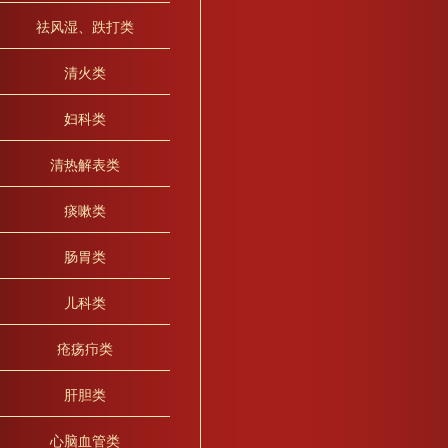
祛风湿、跌打类
清火类
妇科类
清热解表类
痰嗽类
肠胃类
儿科类
疮疡疖类
肝胆类
心脑血管类