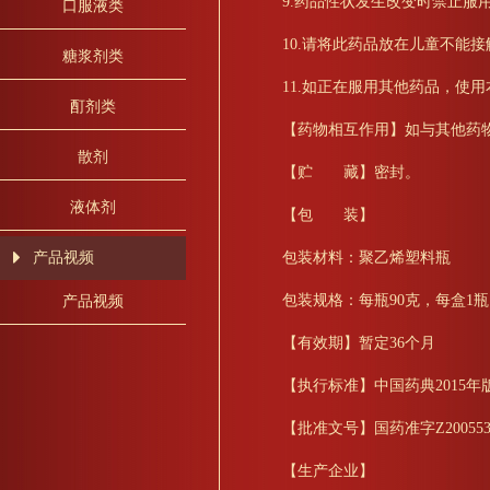
9.药品性状发生改变时禁止服
口服液类
10.请将此药品放在儿童不能
糖浆剂类
11.如正在服用其他药品，使
酊剂类
【药物相互作用】如与其他药
散剂
【贮 藏】密封。
液体剂
【包 装】
包装材料：聚乙烯塑料瓶
产品视频
包装规格：每瓶90克，每盒1
产品视频
【有效期】暂定36个月
【执行标准】中国药典2015年
【批准文号】国药准字Z200553
【生产企业】