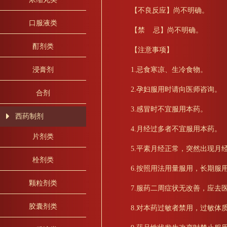
【不良反应】尚不明确。
口服液类
【禁 忌】尚不明确。
酊剂类
【注意事项】
1.忌食寒凉、生冷食物。
浸膏剂
2.孕妇服用时请向医师咨询。
合剂
3.感冒时不宜服用本药。
西药制剂
4.月经过多者不宜服用本药。
片剂类
5.平素月经正常，突然出现月
栓剂类
6.按照用法用量服用，长期服
颗粒剂类
7.服药二周症状无改善，应去
胶囊剂类
8.对本药过敏者禁用，过敏体