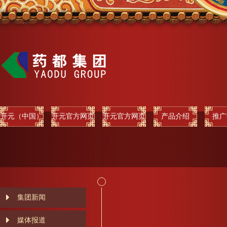
开元（中国）
开元官方网页
开元官方网页
产品介绍
推广
版
版
集团新闻
媒体报道