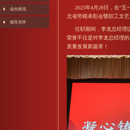
2025年4月28日，
业内资讯
北省劳模表彰会暨职工文艺
领导关怀
任职期间，李龙总经理
荣誉不仅是对李龙总经理的
质量发展新篇章！