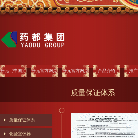
开元（中国）
开元官方网页
开元官方网页
产品介绍
推广
版
版
质量保证体系
质量保证体系
化验室仪器